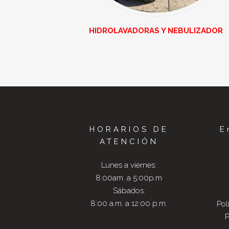
HIDROLAVADORAS Y NEBULIZADOR
HORARIOS DE
E
ATENCIÓN
Lunes a viernes:
8:00am. a 5:00p.m
Sábados:
8:00 a.m. a 12:00 p.m.
Pol
P