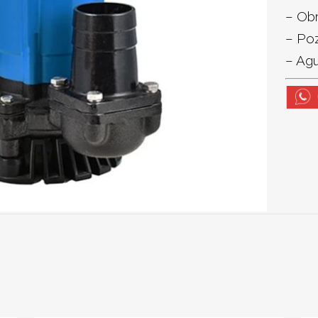
– Obr
– Po
– Agu