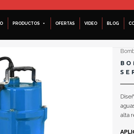
IO
PRODUCTOS
OFERTAS
VIDEO
BLOG
C
Bomb
BO
SE
Diseñ
aguas
alta r
APLI