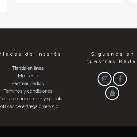
nlaces de interés
Síguenos en
nuestras Rede
Tienda en línea
Mi cuenta
Rastrear pedido
Términos y condiciones
íticas de cancelación y garantía
olíticas de entrega o servicio