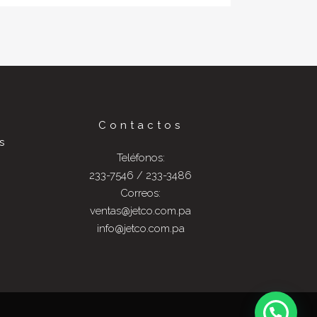
Contactos
s
Teléfonos:
233-7546 / 233-3486
Correos:
ventas@jetco.com.pa
info@jetco.com.pa