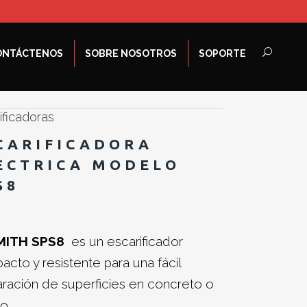
ONTÁCTENOS
SOBRE NOSOTROS
SOPORTE
ificadoras
CARIFICADORA
ÉCTRICA MODELO
S8
MITH SPS8
es un escarificador
cto y resistente para una fácil
ración de superficies en concreto o
to.