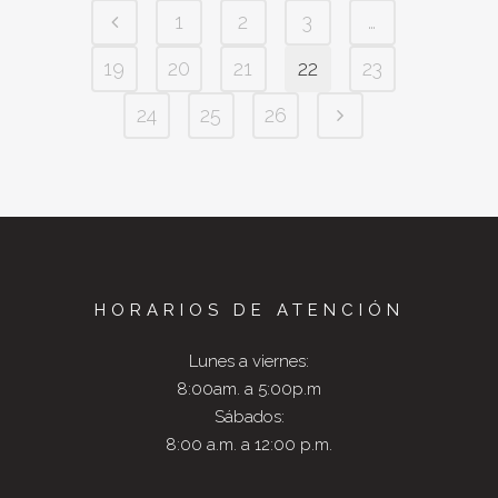
1
2
3
…
19
20
21
22
23
24
25
26
HORARIOS DE ATENCIÓN
Lunes a viernes:
8:00am. a 5:00p.m
Sábados:
8:00 a.m. a 12:00 p.m.