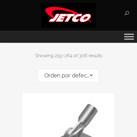
Búsqueda
de
productos
Showing 253–264 of 306 results
Orden por defecto