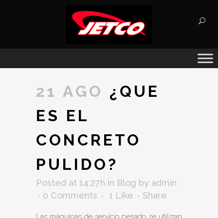
Búsqueda
de
productos
21 AGO
¿QUE
ES EL
CONCRETO
PULIDO?
Posted at 14:27h
in
Blog
by
admin
0 Comments
1
Like
Share
Las máquinas de servicio pesado se utilizan