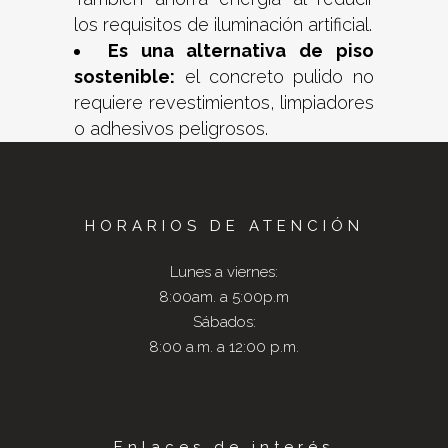
los requisitos de iluminación artificial.
Es una alternativa de piso
sostenible:
el concreto pulido no
requiere revestimientos, limpiadores
o adhesivos peligrosos.
HORARIOS DE ATENCIÓN
Lunes a viernes:
8:00am. a 5:00p.m
Sábados:
8:00 a.m. a 12:00 p.m.
Enlaces de interés